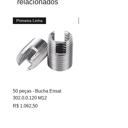
relacionados
Primeira Linha
Primeira Linha
50 peças - Bucha Ensat
100 peças - Bucha Ensa
302.0.0.120 M12
302.0.060 M6
Preço
Preço
R$ 1.062,50
R$ 695,00