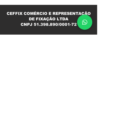
CEFFIX COMÉRCIO E REPRESENTAÇÃO
DE FIXAÇÃO LTDA
CNPJ
51.398.890
/0001-72
Contato
(11) 98496-4991
ciro@ceffix.com
Segunda a Sexta
08h ás 12h
13h ás 18h
Endereço