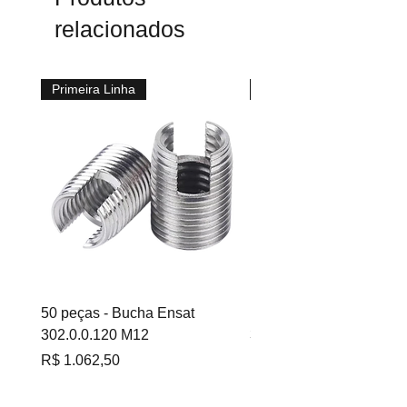
relacionados
Primeira Linha
Primeira Linha
50 peças - Bucha Ensat
100 peças - Bucha Ensa
302.0.0.120 M12
302.0.060 M6
Preço
Preço
R$ 1.062,50
R$ 695,00