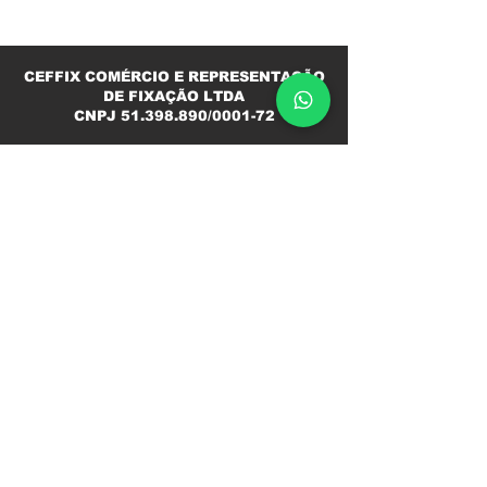
CEFFIX COMÉRCIO E REPRESENTAÇÃO
DE FIXAÇÃO LTDA
CNPJ
51.398.890
/0001-72
Contato
(11) 98496-4991
ciro@ceffix.com
Segunda a Sexta
08h ás 12h
13h ás 18h