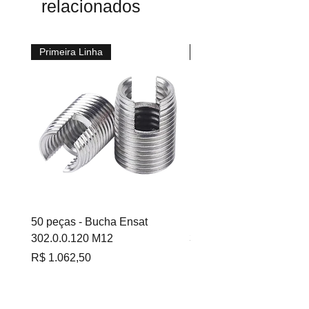
relacionados
Primeira Linha
Primeira Linha
50 peças - Bucha Ensat
100 peças - Bucha Ensa
302.0.0.120 M12
302.0.060 M6
Preço
Preço
R$ 1.062,50
R$ 695,00