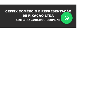
CEFFIX COMÉRCIO E REPRESENTAÇÃO
DE FIXAÇÃO LTDA
CNPJ
51.398.890
/0001-72
Contato
(11) 98496-4991
ciro@ceffix.com
Segunda a Sexta
08h ás 12h
13h ás 18h
Endereço