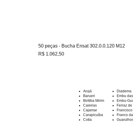
50 peças - Bucha Ensat 302.0.0.120 M12
Preço
R$ 1.062,50
Arujá
Diadema
Barueri
Embu das 
Biritiba Mirim
Embu-Gu
Caieiras
Ferraz de
Cajamar
Francisco
Carapicuíba
Franco d
Cotia
Guarulho