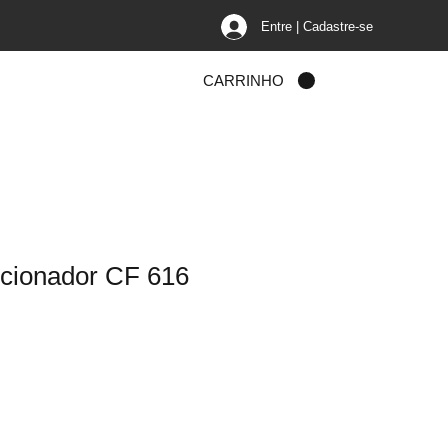
Entre | Cadastre-se
o
CARRINHO
icionador CF 616