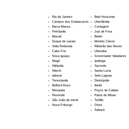
Rio de Janeiro
Minas Gerai
Rio de Janeiro
Belo Horizonte
Campos dos Goiatacazes
Uberlândia
Barra Mansa
Contagem
Petrópolis
Juiz de Fora
Macaé
Betim
Duque de caxias
Montes Claros
Volta Redonda
Ribeirão das Neves
Cabo Frio
Uberaba
Nova iguaçu
Governador Valadares
Magé
Ipatinga
Nilópolis
Sarzedo
Niterói
Santa Luzia
taborai
Sete Lagoas
Teresópolis
Divinópolis
Belford Roxo
Ibirité
Mesquita
Poços de Caldas
Resende
Patos de Minas
São João de meriti
Teófilo
Nova Friburgo
Otoni
Sabará