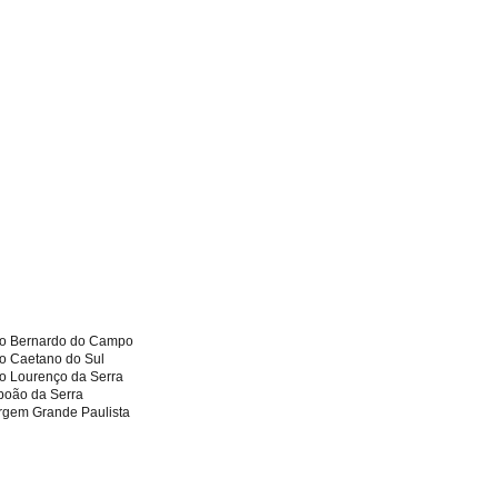
100 peças - Buch
Preço
R$ 695,00
o Bernardo do Campo
o Caetano do Sul
o Lourenço da Serra
boão da Serra
rgem Grande Paulista