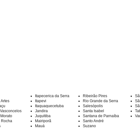
Visualização rápida
São Paulo
Itapecerica da Serra
Ribeirão Pires
Sã
Artes
Itapevi
Rio Grande da Serra
Sã
açu
Itaquaquecetuba
Salesópolis
Sã
 Vasconcelos
Jandira
Santa Isabel
Ta
 Morato
Juquitiba
Santana de Parnaíba
Va
a Rocha
Mairiporã
Santo André
s
Mauá
Suzano