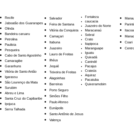
s
Pernambuco
Ceará
Bahia
F
ortaleza
Recife
Salvador
Mana
caucacia
Jaboatão dos Guararapes
Feira de Santana
Parint
Juazeiro do Norte
Olinda
Vitória da Conquista
Maracanaú
Itacoa
Bandeira caruaru
Sobral
Camaçari
Manac
Petrolina
Crato
Itabuna
Coari
Itapipoca
Paulista
Juazeiro
Maranguape
Centr
​Pesqueira
Iguatu
Lauro de Freitas
Cabo de Santo Agostinho
Quixadá
Ilhéus
Camaragibe
Canindé
Garanhuns
Jequié
Pacajus
Crateús
Vitória de Santo Antão
Teixeira de Freitas
Aquiraz
Igarassu
Alagoinhas
Pacatuba
São Lourenço da Mata
Barreiras
Quixeramobim
​Surubim
Porto Seguro
Abreu e Lima
Simões Filho
Santa Cruz do Capibaribe
Paulo Afonso
Ipojuca
Eunápolis
Serra Talhada
Santo Antônio de Jesus
Valença