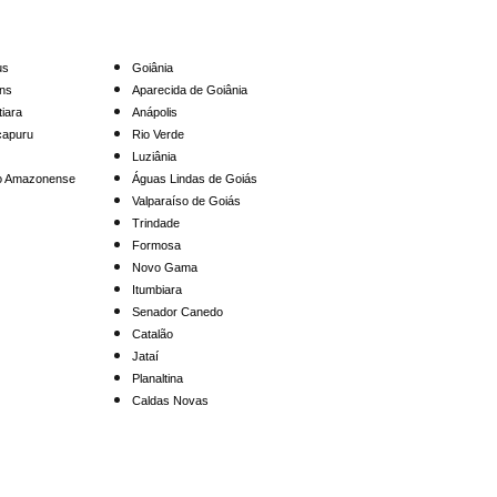
Amazonas
Goiás / DF
us
Goiânia
ins
Aparecida de Goiânia
tiara
Anápolis
apuru
Rio Verde
Luziânia
o Amazonense
Águas Lindas de Goiás
Valparaíso de Goiás
Trindade
Formosa
Novo Gama
Itumbiara
Senador Canedo
Catalão
Jataí
Planaltina
Caldas Novas