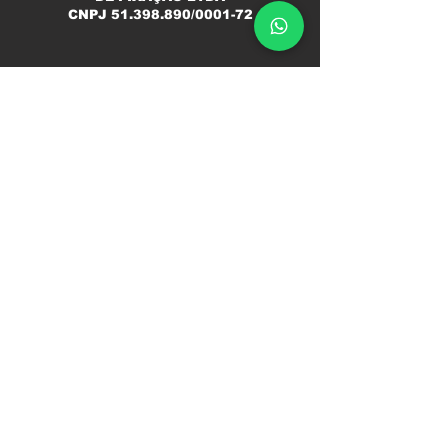
CNPJ
51.398.890
/0001-72
Contato
(11) 98496-4991
ciro@ceffix.com
Segunda a Sexta
08h ás 12h
13h ás 18h
Endereço
Matriz - SP