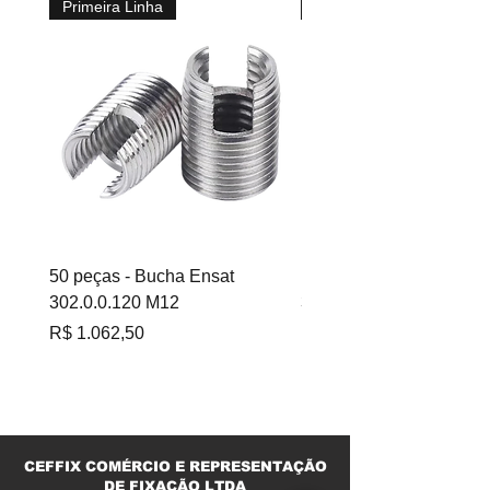
Primeira Linha
Primeira Linha
50 peças - Bucha Ensat
100 peças - Bucha Ensa
302.0.0.120 M12
302.0.060 M6
Preço
Preço
R$ 1.062,50
R$ 695,00
CEFFIX COMÉRCIO E REPRESENTAÇÃO
DE FIXAÇÃO LTDA