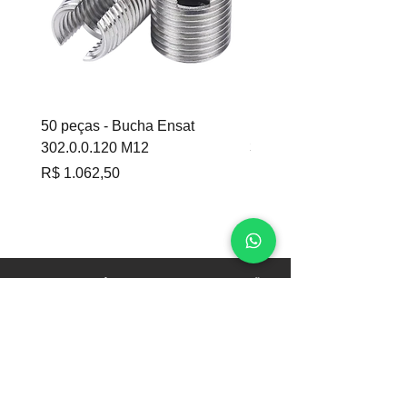
50 peças - Bucha Ensat
100 peças - Bucha Ensa
302.0.0.120 M12
302.0.060 M6
Preço
Preço
R$ 1.062,50
R$ 695,00
CEFFIX COMÉRCIO E REPRESENTAÇÃO
DE FIXAÇÃO LTDA
CNPJ
51.398.890
/0001-72
Contato