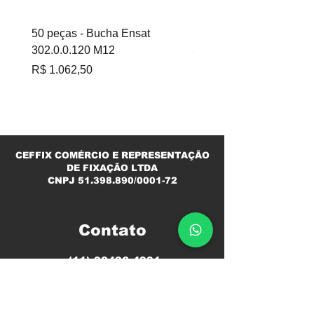
50 peças - Bucha Ensat
100 peças - Bucha Ensa
302.0.0.120 M12
302.0.060 M6
Preço
Preço
R$ 1.062,50
R$ 695,00
CEFFIX COMÉRCIO E REPRESENTAÇÃO
DE FIXAÇÃO LTDA
CNPJ
51.398.890
/0001-72
Contato
(11) 98496-4991
ciro@ceffix.com
Segunda a Sexta
08h ás 12h