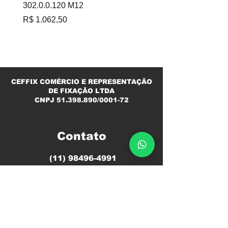
302.0.0.120 M12
302.0.060 M6
Preço
Preço
R$ 1.062,50
R$ 695,00
CEFFIX COMÉRCIO E REPRESENTAÇÃO
DE FIXAÇÃO LTDA
CNPJ
51.398.890
/0001-72
Contato
(11) 98496-4991
ciro@ceffix.com
Segunda a Sexta
08h ás 12h
13h ás 18h