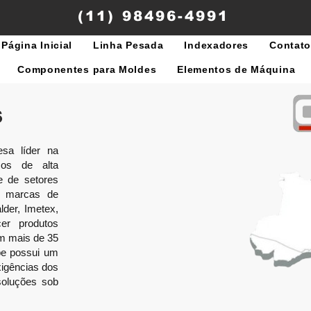
(11) 98496-4991
Página Inicial
Linha Pesada
Indexadores
Contat
Componentes para Moldes
Elementos de Máquina
S
sa líder na
cos de alta
e de setores
de marcas de
lder, Imetex,
er produtos
om mais de 35
pe possui um
igências dos
soluções sob