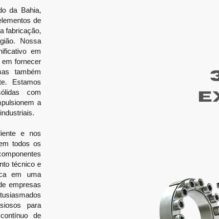
do da Bahia,
elementos de
a fabricação,
gião. Nossa
ificativo em
 em fornecer
 mas também
nte. Estamos
sólidas com
mpulsionem a
ndustriais.
liente e nos
 em todos os
omponentes
to técnico e
loca em uma
 de empresas
ntusiasmados
siosos para
contínuo de